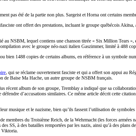
ment pas été de la partie non plus. Sargeist et Horna ont certains me
asciste ont offert des prestations, incluant le groupe québécois Akits
lié au NSBM, lequel contiens une chanson titrée « Six Million Tears », e
compilation avec le groupe néo-nazi italien Gaszimmer, limité à 488 cop
ou bien 1488 copies de certains albums, en référence à un symbole num
ire
, qui se réclame ouvertement fasciste et qui a offert son appui au R
nson de Baise Ma Hache, un autre groupe de NSBM français.
lus récent album de son groupe, Tremblay a indiqué que sa collaborati
e défendre d’accusations similaires. Ce même article décrit cette citat
leur musique et le nazisme, bien qu’ils fassent l’utilisation de symbole
 de membres du Troisième Reich, de la Wehrmacht (les forces armées naz
 des SS, à des batailles remportées par les nazis, ainsi qu’à des plans de
Viktoria.