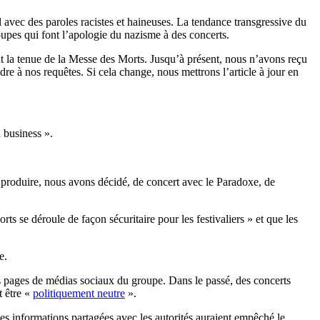
vec des paroles racistes et haineuses. La tendance transgressive du
roupes qui font l’apologie du nazisme à des concerts.
nt la tenue de la Messe des Morts. Jusqu’à présent, nous n’avons reçu
e à nos requêtes. Si cela change, nous mettrons l’article à jour en
 business ».
 produire, nous avons décidé, de concert avec le Paradoxe, de
 se déroule de façon sécuritaire pour les festivaliers » et que les
le.
es pages de médias sociaux du groupe. Dans le passé, des concerts
t être «
politiquement neutre
».
es informations partagées avec les autorités auraient empêché le