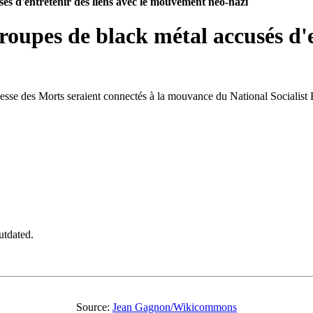
és d'entretenir des liens avec le mouvement néo-nazi
oupes de black métal accusés d'en
 Messe des Morts seraient connectés à la mouvance du National Socialist
utdated.
Source:
Jean Gagnon/Wikicommons