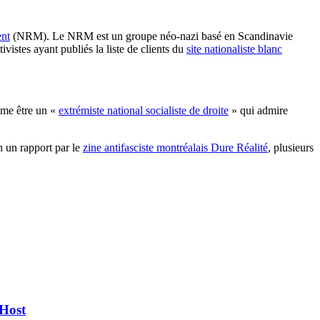
nt
(NRM). Le NRM est un groupe néo-nazi basé en Scandinavie
istes ayant publiés la liste de clients du
site nationaliste blanc
lame être un «
extrémiste national socialiste de droite
» qui admire
n un rapport par le
zine antifasciste montréalais Dure Réalité
, plusieurs
Host