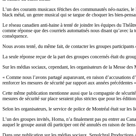
L’un des courants musicaux fétiches des communautés néo-nazies, le N
black métal, un genre musical qui se targue de choquer les bien-pensant
Le réseau canadien anti-haine à tenté de joindre les équipes du Théâtr
comme réponse que des courriels automatisés nous disant qu’avec la ten
conséquence.
Nous avons tenté, du même fait, de contacter les groupes participant
La seule réponse reçue de la part des groupes concernés était du group
Sur les médias sociaux, cependant, les organisateurs de la Messe des 
« Comme nous l’avons partagé auparavant, en raison d’accusations d’u
renforcer les mesures de sécurité par rapport aux années précédentes »
Cette même publication mentionne aussi que la compagnie de sécurité p
mesures de sécurité sur place seraient plus strictes que pour les édition
Selon les organisateurs, le service de police de Montréal était sur les l
L’un des groupes invités, Horna, n’a finalement pas pu entrer au Cana
auquel le groupe aurait dû participer ont été annulés en raison de lie
Dans une publication sur les médias sociaux, Sepulchral Productions a