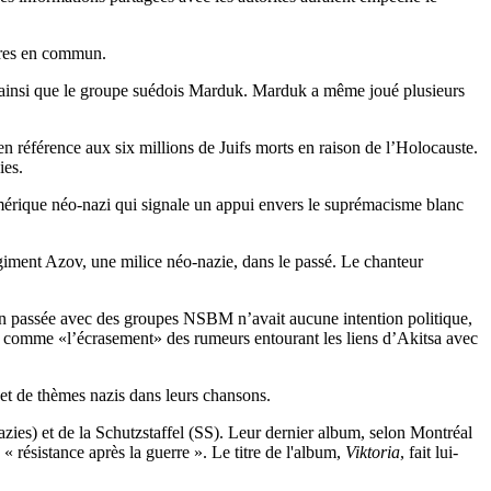
mbres en commun.
a, ainsi que le groupe suédois Marduk. Marduk a même joué plusieurs
n référence aux six millions de Juifs morts en raison de l’Holocauste.
ies.
érique néo-nazi qui signale un appui envers le suprémacisme blanc
égiment Azov, une milice néo-nazie, dans le passé. Le chanteur
on passée avec des groupes NSBM n’avait aucune intention politique,
ion comme «l’écrasement» des rumeurs entourant les liens d’Akitsa avec
s et de thèmes nazis dans leurs chansons.
ies) et de la Schutzstaffel (SS). Leur dernier album, selon Montréal
 « résistance après la guerre ». Le titre de l'album,
Viktoria
, fait lui-