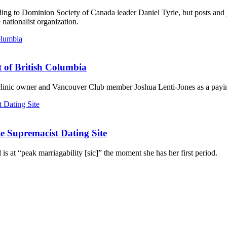
ording to Dominion Society of Canada leader Daniel Tyrie, but posts an
ationalist organization.
t of British Columbia
 clinic owner and Vancouver Club member Joshua Lenti-Jones as a payin
 Supremacist Dating Site
 is at “peak marriagability [sic]” the moment she has her first period.