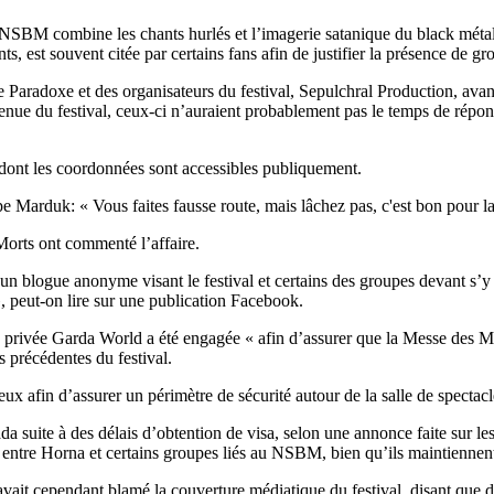
SBM combine les chants hurlés et l’imagerie satanique du black métal a
s, est souvent citée par certains fans afin de justifier la présence de g
e Paradoxe et des organisateurs du festival, Sepulchral Production, ava
ue du festival, ceux-ci n’auraient probablement pas le temps de répondr
s dont les coordonnées sont accessibles publiquement.
e Marduk: « Vous faites fausse route, mais lâchez pas, c'est bon pour la
Morts ont commenté l’affaire.
n blogue anonyme visant le festival et certains des groupes devant s’y
, peut-on lire sur une publication Facebook.
rivée Garda World a été engagée « afin d’assurer que la Messe des Morts
s précédentes du festival.
ieux afin d’assurer un périmètre de sécurité autour de la salle de spectac
da suite à des délais d’obtention de visa, selon une annonce faite sur l
ns entre Horna et certains groupes liés au NSBM, bien qu’ils maintiennen
vait cependant blamé la couverture médiatique du festival, disant que d