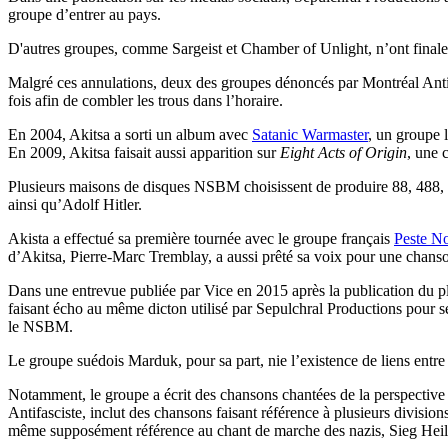
groupe d’entrer au pays.
D'autres groupes, comme Sargeist et Chamber of Unlight, n’ont finale
Malgré ces annulations, deux des groupes dénoncés par Montréal Antif
fois afin de combler les trous dans l’horaire.
En 2004, Akitsa a sorti un album avec
Satanic Warmaster
, un groupe 
En 2009, Akitsa faisait aussi apparition sur
Eight Acts of Origin
, une 
Plusieurs maisons de disques NSBM choisissent de produire 88, 488, 
ainsi qu’Adolf Hitler.
Akista a effectué sa première tournée avec le groupe français
Peste No
d’Akitsa, Pierre-Marc Tremblay, a aussi prêté sa voix pour une cha
Dans une entrevue publiée par Vice en 2015 après la publication du p
faisant écho au même dicton utilisé par Sepulchral Productions pour s
le NSBM.
Le groupe suédois Marduk, pour sa part, nie l’existence de liens entre 
Notamment, le groupe a écrit des chansons chantées de la perspective
Antifasciste, inclut des chansons faisant référence à plusieurs divisions
même supposément référence au chant de marche des nazis, Sieg Heil 