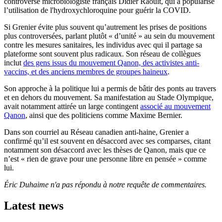
controversé microbiologiste français Didier Raoult, qui a popularisé
l’utilisation de l'hydroxychloroquine pour guérir la COVID.
Si Grenier évite plus souvent qu’autrement les prises de positions
plus controversées, parlant plutôt « d’unité » au sein du mouvement
contre les mesures sanitaires, les individus avec qui il partage sa
plateforme sont souvent plus radicaux. Son réseau de collègues
inclut
des gens issus du mouvement Qanon, des activistes anti-
vaccins, et des anciens membres de groupes haineux
.
Son approche à la politique lui a permis de bâtir des ponts au travers
et en dehors du mouvement. Sa manifestation au Stade Olympique,
avait notamment attirée un large contingent
associé au mouvement
Qanon
, ainsi que des politiciens comme Maxime Bernier.
Dans son courriel au Réseau canadien anti-haine, Grenier a
confirmé qu’il est souvent en désaccord avec ses comparses, citant
notamment son désaccord avec les thèses de Qanon, mais que ce
n’est « rien de grave pour une personne libre en pensée » comme
lui.
Éric Duhaime n'a pas répondu à notre requête de commentaires.
Latest news