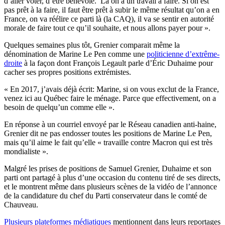
d’aller voter, d’être bénévole. Là on a un travail à faire. Si on est
pas prêt à la faire, il faut être prêt à subir le même résultat qu’on a en
France, on va réélire ce parti là (la CAQ), il va se sentir en autorité
morale de faire tout ce qu’il souhaite, et nous allons payer pour ».
Quelques semaines plus tôt, Grenier comparait même la
dénomination de Marine Le Pen comme une
politicienne d’extrême-
droite
à la façon dont François Legault parle d’Éric Duhaime pour
cacher ses propres positions extrémistes.
« En 2017, j’avais déjà écrit: Marine, si on vous exclut de la France,
venez ici au Québec faire le ménage. Parce que effectivement, on a
besoin de quelqu’un comme elle ».
En réponse à un courriel envoyé par le Réseau canadien anti-haine,
Grenier dit ne pas endosser toutes les positions de Marine Le Pen,
mais qu’il aime le fait qu’elle « travaille contre Macron qui est très
mondialiste ».
Malgré les prises de positions de Samuel Grenier, Duhaime et son
parti ont partagé à plus d’une occasion du contenu tiré de ses directs,
et le montrent même dans plusieurs scènes de la vidéo de l’annonce
de la candidature du chef du Parti conservateur dans le comté de
Chauveau.
Plusieurs
plateformes
médiatiques
mentionnent dans leurs reportages