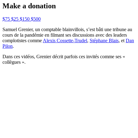
Make a donation
$75
$25
$150
$500
Samuel Grenier, un comptable blainvillois, s’est bâti une tribune au
cours de la pandémie en filmant ses discussions avec des leaders
complotistes comme
Alexis Cossette-Trudel
,
Stéphane Blais
, et
Dan
Pilon
.
Dans ces vidéos, Grenier décrit parfois ces invités comme ses «
collègues ».